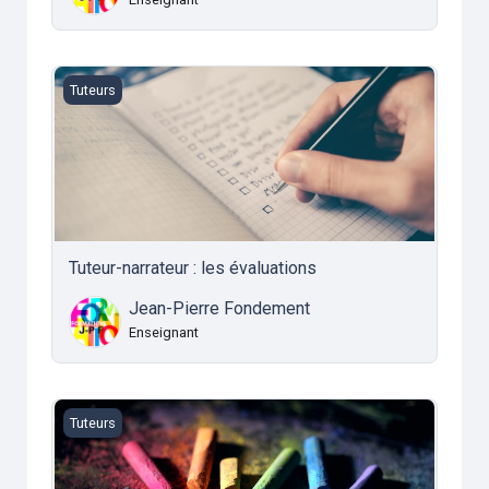
Tuteur-narrateur : les évaluations
Tuteurs
Tuteur-narrateur : les évaluations
Jean-Pierre Fondement
Enseignant
Tuteur-maître d'accueil : j'accueille dans ma classe
Tuteurs