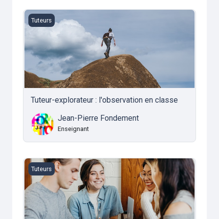
Tuteur-explorateur : l'observation en classe
Tuteurs
Tuteur-explorateur : l'observation en classe
Jean-Pierre Fondement
Enseignant
Tuteur-socrate : échanges avec le stagiaire
Tuteurs